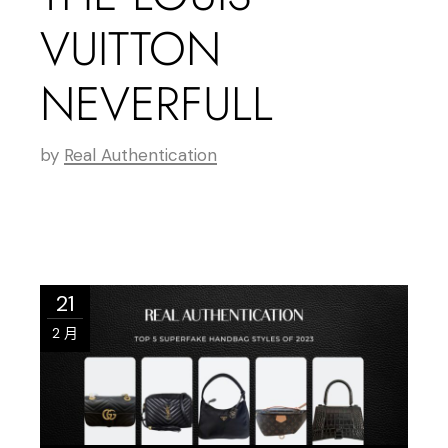
VUITTON
NEVERFULL
by
Real Authentication
21
2 月