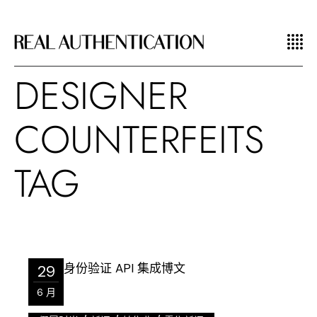
DESIGNER
COUNTERFEITS
TAG
29
6 月