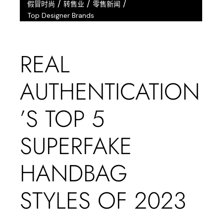
/
/
/
假冒时尚
转售业
零售新闻
Top Designer Brands
REAL
AUTHENTICATION
’S TOP 5
SUPERFAKE
HANDBAG
STYLES OF 2023