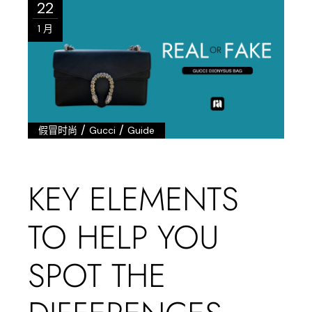
22
1 月
/
/
假冒时尚
Gucci
Guide
KEY ELEMENTS
TO HELP YOU
SPOT THE