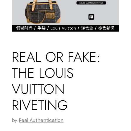
/
/
/
/
假冒时尚
手袋
Louis Vuitton
转售业
零售新闻
REAL OR FAKE:
THE LOUIS
VUITTON
RIVETING
by
Real Authentication