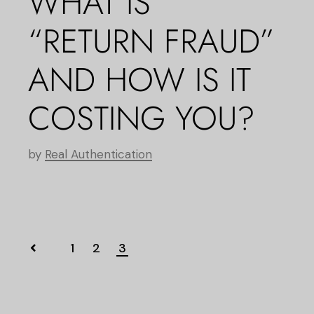
WHAT IS
“RETURN FRAUD”
AND HOW IS IT
COSTING YOU?
by
Real Authentication
1
2
3