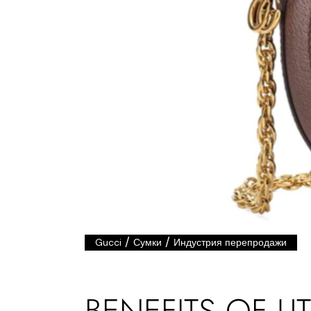
/
/
Gucci
Сумки
Индустрия перепродажи
BENEFITS OF U