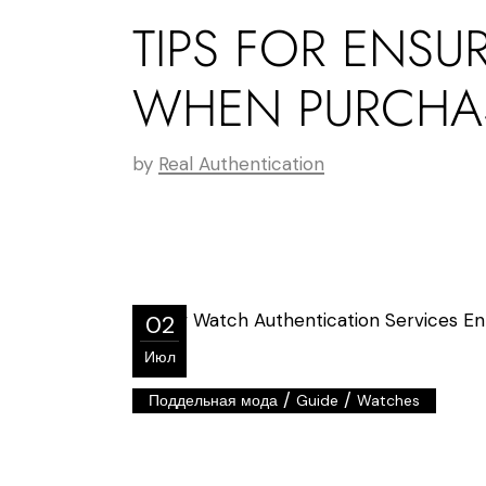
TIPS FOR ENSU
WHEN PURCHAS
by
Real Authentication
02
Июл
/
/
Поддельная мода
Guide
Watches