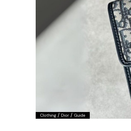
/
/
Clothing
Dior
Guide