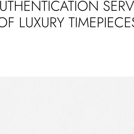
THENTICATION SER
OF LUXURY TIMEPIECE