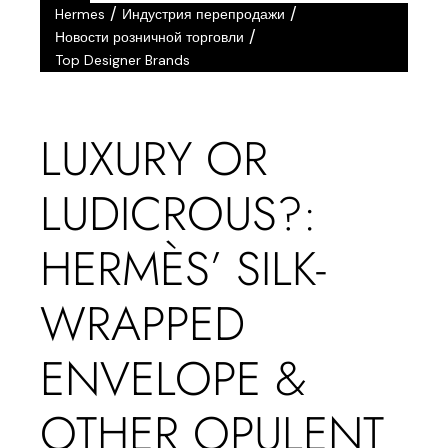
/
/
Hermes
Индустрия перепродажи
Янв
/
Новости розничной торговли
Top Designer Brands
LUXURY OR
LUDICROUS?:
HERMÈS’ SILK-
WRAPPED
ENVELOPE &
OTHER OPULENT