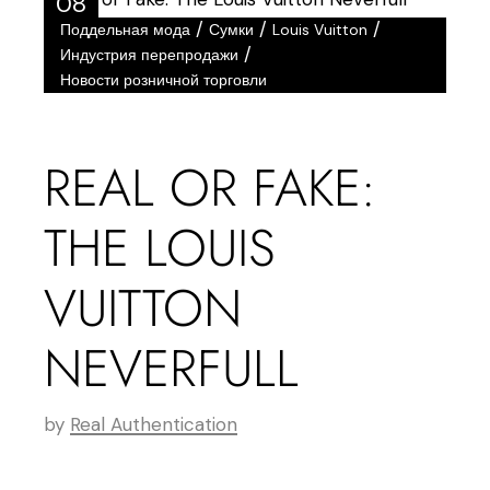
08
/
/
/
Поддельная мода
Сумки
Louis Vuitton
Мар
/
Индустрия перепродажи
Новости розничной торговли
REAL OR FAKE:
THE LOUIS
VUITTON
NEVERFULL
by
Real Authentication