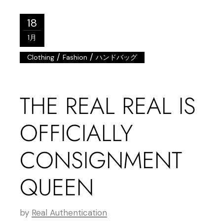
18
1月
/
/
Clothing
Fashion
ハンドバッグ
THE REAL REAL IS
OFFICIALLY
CONSIGNMENT
QUEEN
by
Real Authentication