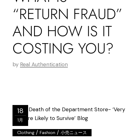
“RETURN FRAUD”
AND HOW IS IT
COSTING YOU?
by
Real Authentication
18
1月
/
/
Clothing
Fashion
小売ニュース