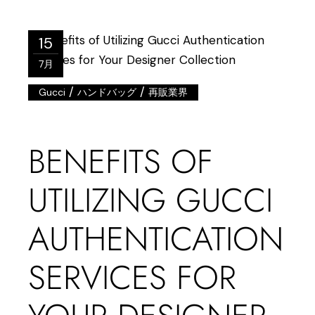
15
7月
/
/
Gucci
ハンドバッグ
再販業界
BENEFITS OF
UTILIZING GUCCI
AUTHENTICATION
SERVICES FOR