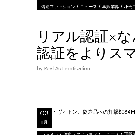
/
/
/
偽造ファッション
ニュース
再販業界
小売
リアル認証×
認証をよりス
by
Real Authentication
03
11月
/
/
/
シャネル
偽造ファッション
ニュース
再販