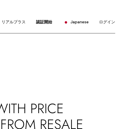
English
Portuguese
リアルプラス
認証開始
Japanese
ログイン
Chinese (China)
Chinese (Taiwan)
English
French
Portuguese
German
Chinese (China)
Hindi
Chinese (Taiwan)
Korean
French
Russian
German
Spanish
Hindi
WITH PRICE
Korean
 FROM RESALE
Russian
Spanish