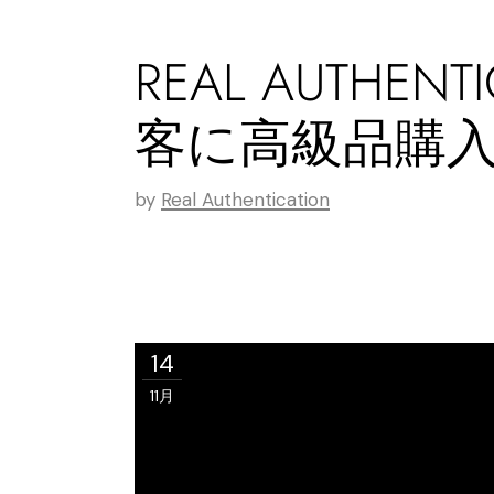
REAL AUTH
客に高級品購
by
Real Authentication
14
11月