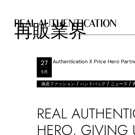
再販業界
27
5月
/
/
/
偽造ファッション
ハンドバッグ
ニュース
REAL AUTHENTI
HERO, GIVING 