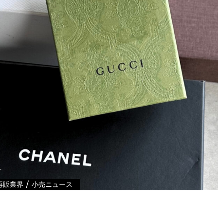
/
再販業界
小売ニュース