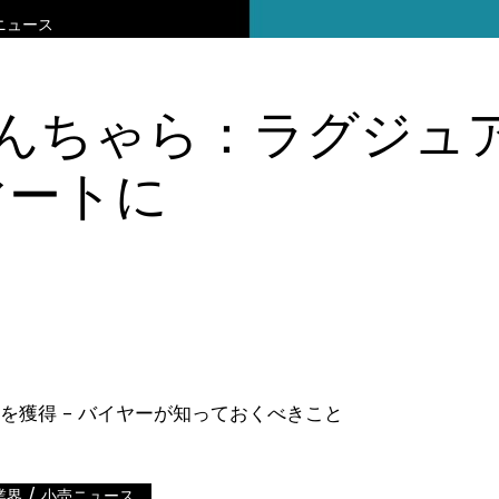
ニュース
なんちゃら：ラグジュ
マートに
/
業界
小売ニュース