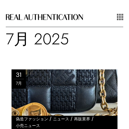
7月 2025
31
7月
/
/
/
偽造ファッション
ニュース
再販業界
小売ニュース