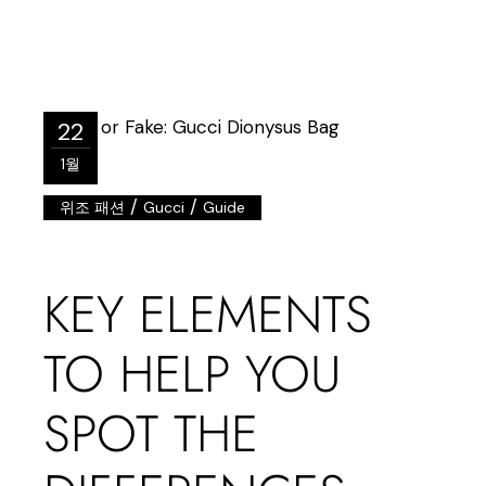
22
1월
/
/
위조 패션
Gucci
Guide
KEY ELEMENTS
TO HELP YOU
SPOT THE