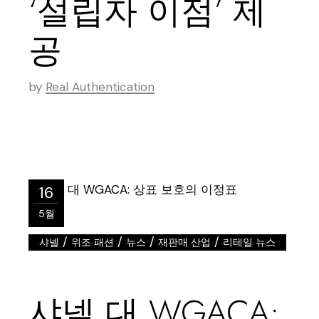
‘설립자 이점’ 제
공
by
Real Authentication
16
5월
/
/
/
/
샤넬
위조 패션
뉴스
재판매 산업
리테일 뉴스
샤넬 대 WGACA: