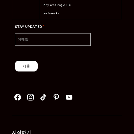
Play are Google LLC
trademarks.
*
STAY UPDATED
제출
시작하기