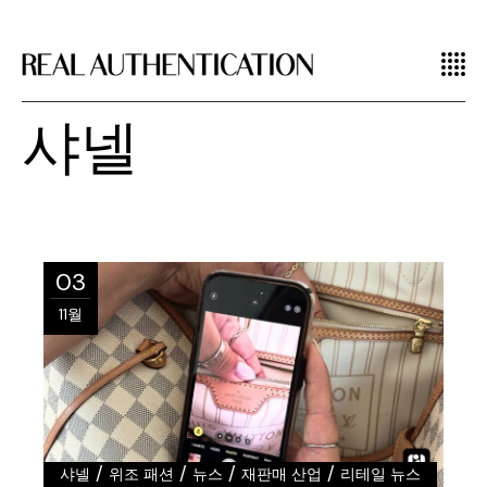
샤넬
03
11월
/
/
/
/
샤넬
위조 패션
뉴스
재판매 산업
리테일 뉴스