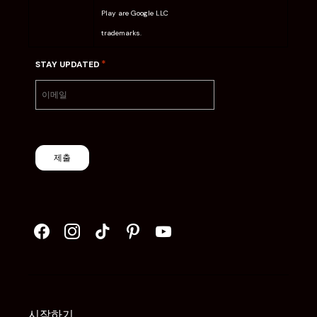
Play are Google LLC
trademarks.
*
STAY UPDATED
제출
시작하기