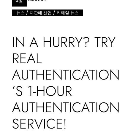
4월
/
/
뉴스
재판매 산업
리테일 뉴스
IN A HURRY? TRY
REAL
AUTHENTICATION
’S 1-HOUR
AUTHENTICATION
SERVICE!