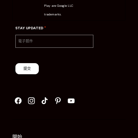
Play are Google LLC
trademarks.
*
STAY UPDATED
提交
開始