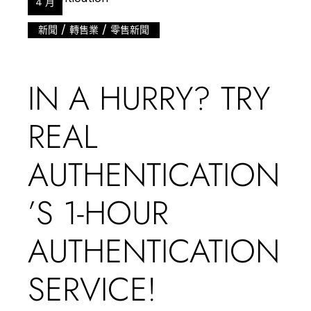
4 月
/
/
新聞
轉售業
零售新聞
IN A HURRY? TRY
REAL
AUTHENTICATION
’S 1-HOUR
AUTHENTICATION
SERVICE!