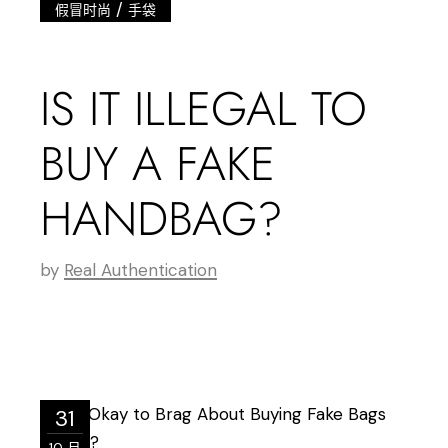
/
假冒时尚
手袋
IS IT ILLEGAL TO
BUY A FAKE
HANDBAG?
by
Real Authentication
31