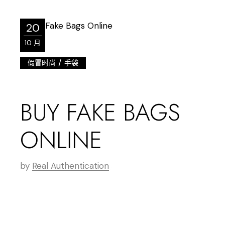
20
10 月
/
假冒时尚
手袋
BUY FAKE BAGS
ONLINE
by
Real Authentication