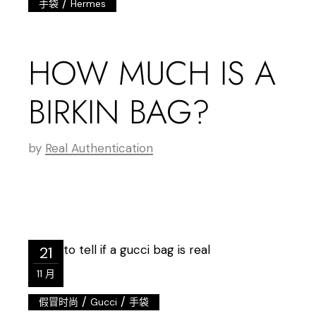
/
手袋
Hermes
HOW MUCH IS A
BIRKIN BAG?
by
Real Authentication
21
11 月
/
/
假冒时尚
Gucci
手袋