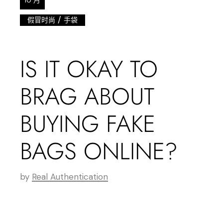
10 月
/
假冒时尚
手袋
IS IT OKAY TO
BRAG ABOUT
BUYING FAKE
BAGS ONLINE?
by
Real Authentication