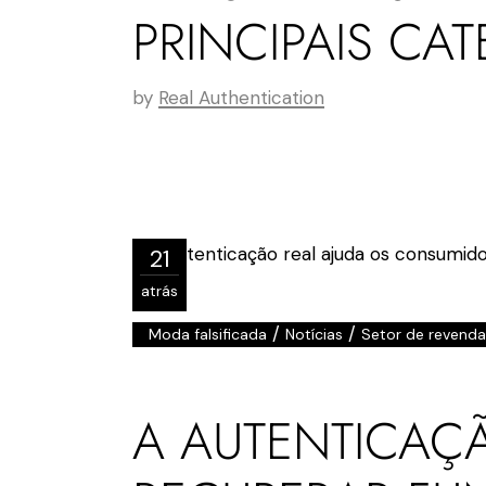
PRINCIPAIS CA
by
Real Authentication
21
atrás
/
/
Moda falsificada
Notícias
Setor de revenda
A AUTENTICAÇÃ