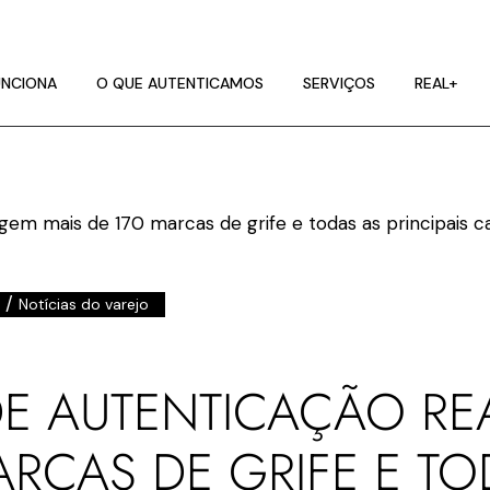
NCIONA
ES DE IMAGEM
NCIONA
O QUE AUTENTICAMOS
SERVIÇOS
REAL+
RA
NCIONA
ES DE IMAGEM
RA
/
Notícias do varejo
DE AUTENTICAÇÃO R
ARCAS DE GRIFE E TO