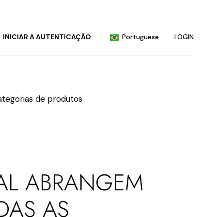
English
Chinese (China)
INICIAR A AUTENTICAÇÃO
Portuguese
LOGIN
Chinese (Taiwan)
French
English
German
Chinese (China)
Hindi
Chinese (Taiwan)
Japanese
French
Korean
German
Russian
Hindi
Spanish
Japanese
EAL ABRANGEM
Korean
DAS AS
Russian
Spanish