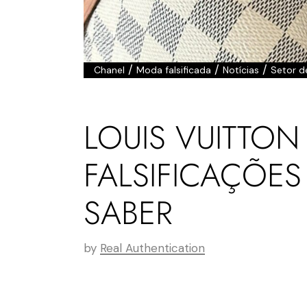
/
/
/
Chanel
Moda falsificada
Notícias
Setor d
LOUIS VUITTO
FALSIFICAÇÕE
SABER
by
Real Authentication