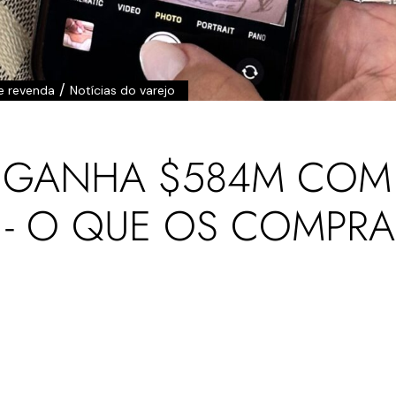
/
e revenda
Notícias do varejo
N GANHA $584M COM
S - O QUE OS COMPR