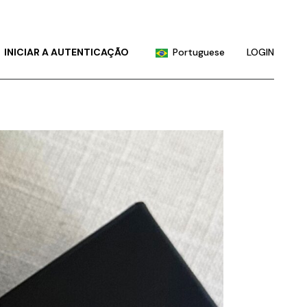
English
Chinese (China)
INICIAR A AUTENTICAÇÃO
Portuguese
LOGIN
Chinese (Taiwan)
French
English
German
Chinese (China)
Hindi
Chinese (Taiwan)
Japanese
French
Korean
German
Russian
Hindi
Spanish
Japanese
Korean
Russian
Spanish