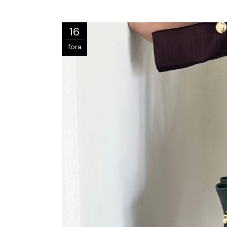
16
fora