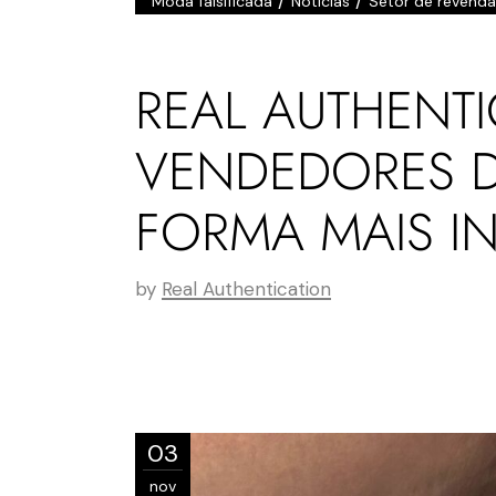
/
/
Moda falsificada
Notícias
Setor de revenda
REAL AUTHENT
VENDEDORES D
FORMA MAIS IN
by
Real Authentication
03
nov