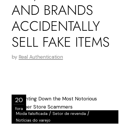
AND BRANDS
ACCIDENTALLY
SELL FAKE ITEMS
by
Real Authentication
20
fora
/
/
Moda falsificada
Setor de revenda
Notícias do varejo