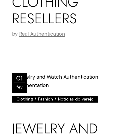
CLOTHING
RESELLERS
by
Real Authentication
01
fev
/
/
Clothing
Fashion
Notícias do varejo
JEWELRY AND