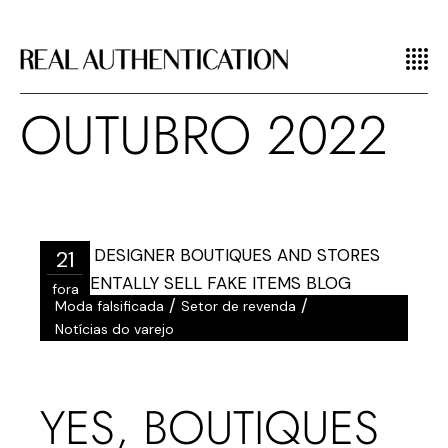
OUTUBRO 2022
21
fora
/
/
Moda falsificada
Setor de revenda
Notícias do varejo
YES, BOUTIQUES