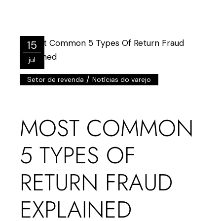
15
jul
/
Setor de revenda
Notícias do varejo
MOST COMMON
5 TYPES OF
RETURN FRAUD
EXPLAINED