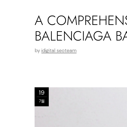
A COMPREHENS
BALENCIAGA B
by
idigital seoteam
19
7월