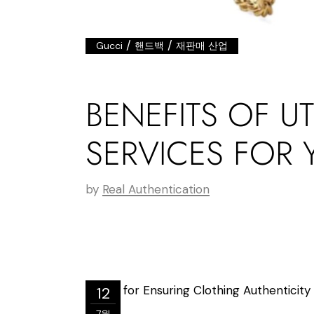
/
/
Gucci
핸드백
재판매 산업
BENEFITS OF U
SERVICES FOR
by
Real Authentication
12
7월