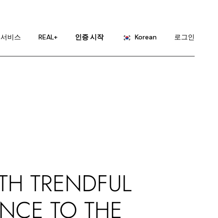
English
Portuguese
서비스
REAL+
인증 시작
Korean
로그인
Chinese (China)
Chinese (Taiwan)
English
French
Portuguese
German
Chinese (China)
Hindi
Chinese (Taiwan)
Japanese
French
Russian
German
Spanish
Hindi
TH TRENDFUL
Japanese
ENCE TO THE
Russian
Spanish