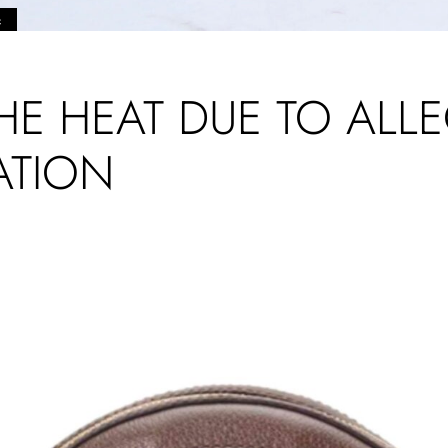
스
HE HEAT DUE TO ALL
ATION