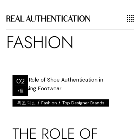
FASHION
02
7월
/
/
위조 패션
Fashion
Top Designer Brands
THE ROLE OF