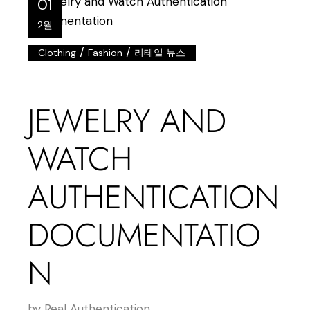
01
2월
/
/
Clothing
Fashion
리테일 뉴스
JEWELRY AND
WATCH
AUTHENTICATION
DOCUMENTATIO
N
by
Real Authentication