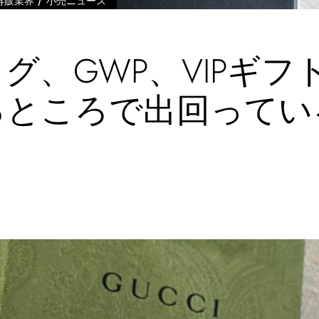
/
再販業界
小売ニュース
グ、GWP、VIPギフ
るところで出回ってい