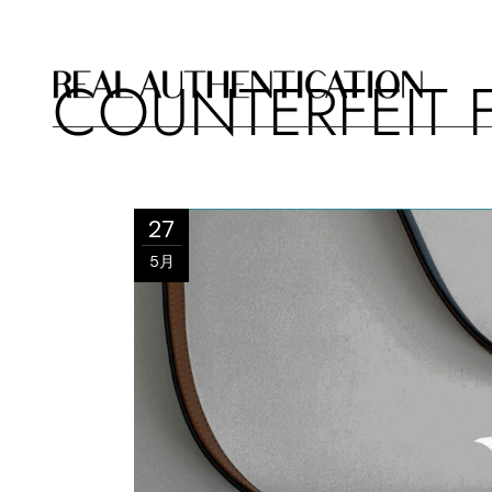
COUNTERFEIT 
27
5月