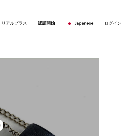
English
Portuguese
リアルプラス
認証開始
Japanese
ログイン
Chinese (China)
Chinese (Taiwan)
English
French
Portuguese
German
Chinese (China)
Hindi
Chinese (Taiwan)
Korean
French
Russian
German
Spanish
Hindi
Korean
Russian
Spanish