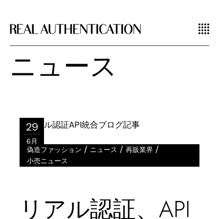
ニュース
29
6月
/
/
/
偽造ファッション
ニュース
再販業界
小売ニュース
リアル認証、API