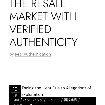
THE RESALE
MARKET WITH
VERIFIED
AUTHENTICITY
by
Real Authentication
19
7月
/
/
/
/
Dior
ハンドバッグ
ニュース
再販業界