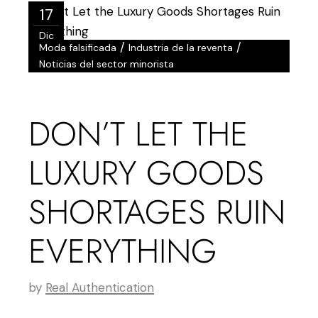
17
Dic
/
/
Moda falsificada
Industria de la reventa
Noticias del sector minorista
DON’T LET THE
LUXURY GOODS
SHORTAGES RUIN
EVERYTHING
by
Real Authentication