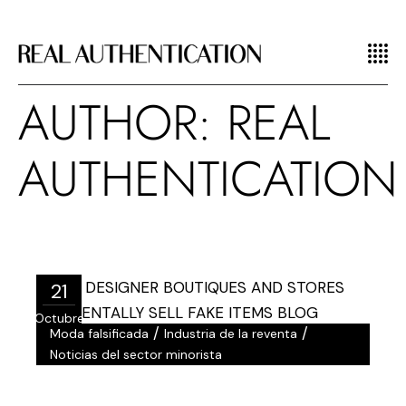
AUTHOR: REAL
AUTHENTICATION
21
Octubre
/
/
Moda falsificada
Industria de la reventa
Noticias del sector minorista