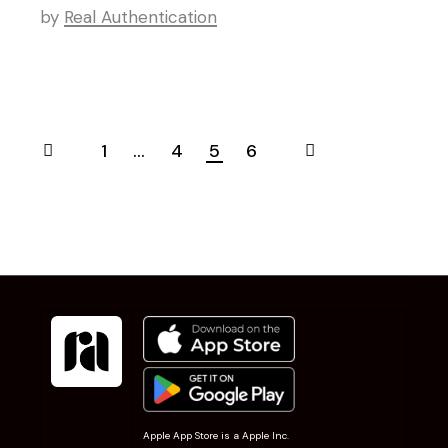
by
Real Authentication
1
...
4
5
6
Apple App Store is a Apple Inc.