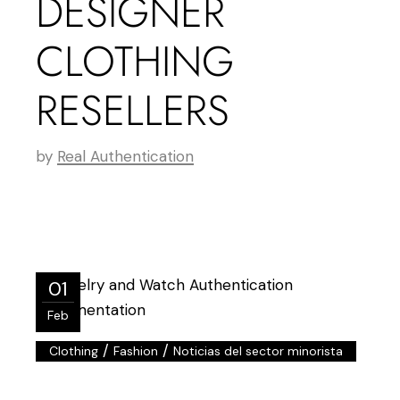
DESIGNER
CLOTHING
RESELLERS
by
Real Authentication
01
Feb
/
/
Clothing
Fashion
Noticias del sector minorista