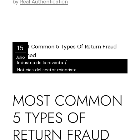
by
Real Authentication
15
Julio
/
Industria de la reventa
Noticias del sector minorista
MOST COMMON
5 TYPES OF
RETURN FRAUD