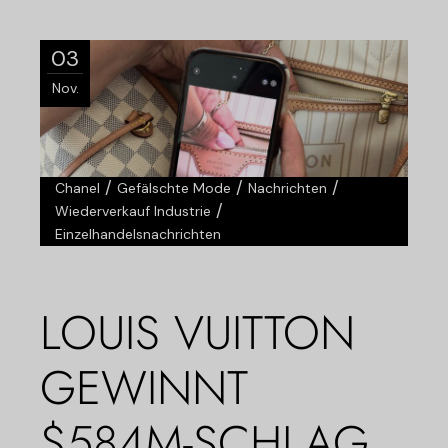
03
Nov.
/
/
/
Chanel
Gefälschte Mode
Nachrichten
/
Wiederverkauf Industrie
Einzelhandelsnachrichten
LOUIS VUITTON
GEWINNT
$584M-SCHLAG