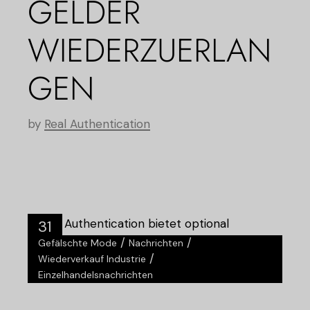
GELDER
WIEDERZUERLAN
GEN
by
Real Authentication
31
/
/
Gefälschte Mode
Nachrichten
Juli
/
Wiederverkauf Industrie
Einzelhandelsnachrichten