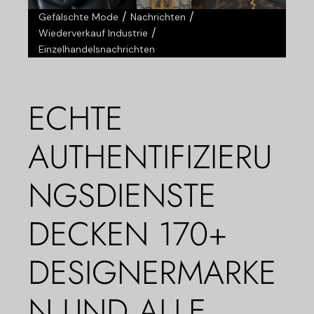
/
/
Gefälschte Mode
Nachrichten
/
Wiederverkauf Industrie
Einzelhandelsnachrichten
ECHTE
AUTHENTIFIZIERU
NGSDIENSTE
DECKEN 170+
DESIGNERMARKE
N UND ALLE