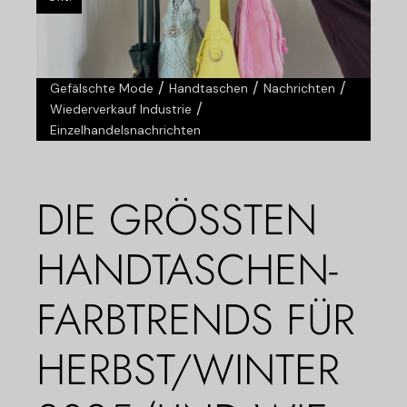
/
/
/
Gefälschte Mode
Handtaschen
Nachrichten
/
Wiederverkauf Industrie
Einzelhandelsnachrichten
DIE GRÖSSTEN H
ANDTASCHEN-F
ARBTRENDS FÜR H
ERBST/WINTER 2