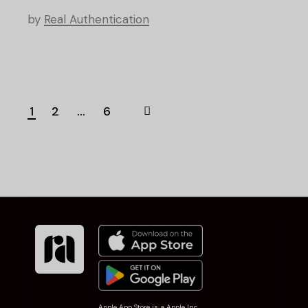
by
Real Authentication
1
2
...
6
Apple App Store is a Apple Inc.