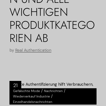
WICHTIGEN
PRODUKTKATEGO
RIEN AB
by
Real Authentication
21
/
/
Gefälschte Mode
Nachrichten
Aug.
/
Wiederverkauf Industrie
Einzelhandelsnachrichten