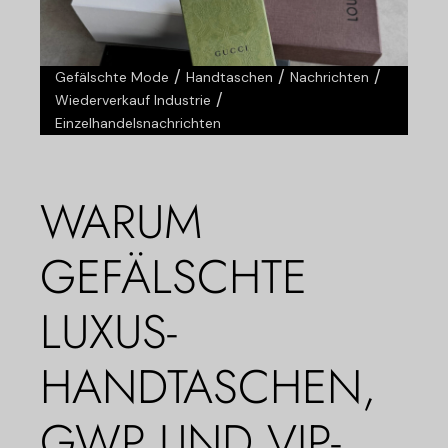
/
/
/
Gefälschte Mode
Handtaschen
Nachrichten
/
Wiederverkauf Industrie
Einzelhandelsnachrichten
WARUM
GEFÄLSCHTE
LUXUS-
HANDTASCHEN,
GWP UND VIP-