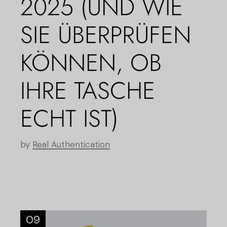
025 (UND WIE S
IE ÜBERPRÜFEN K
ÖNNEN, OB I
HRE TASCHE E
CHT IST)
by
Real Authentication
09