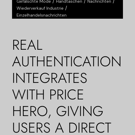
/
/
/
Gefälschte Mode
Handtaschen
Nachrichten
/
Wiederverkauf Industrie
Einzelhandelsnachrichten
REAL
AUTHENTICATION
INTEGRATES
WITH PRICE
HERO, GIVING
USERS A DIRECT