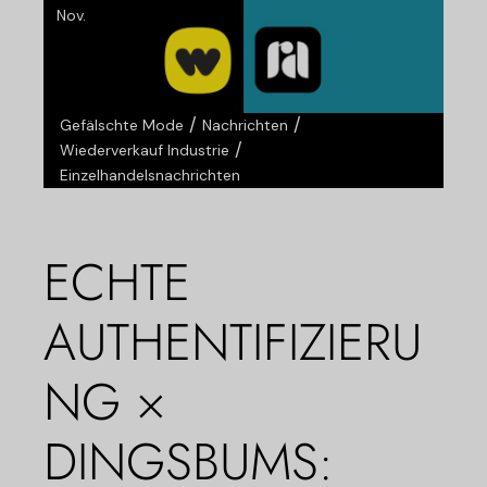
Nov.
/
/
Gefälschte Mode
Nachrichten
/
Wiederverkauf Industrie
Einzelhandelsnachrichten
ECHTE
AUTHENTIFIZIERU
NG ×
DINGSBUMS: