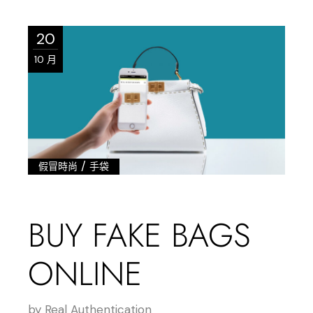
20
10 月
/
假冒時尚
手袋
BUY FAKE BAGS
ONLINE
by
Real Authentication