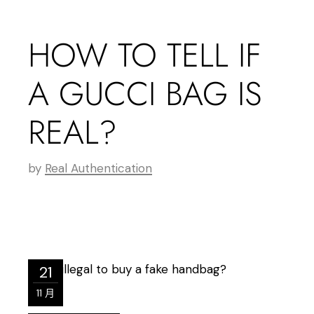
HOW TO TELL IF
A GUCCI BAG IS
REAL?
by
Real Authentication
21
11 月