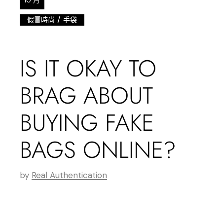
10 月
/
假冒時尚
手袋
IS IT OKAY TO
BRAG ABOUT
BUYING FAKE
BAGS ONLINE?
by
Real Authentication