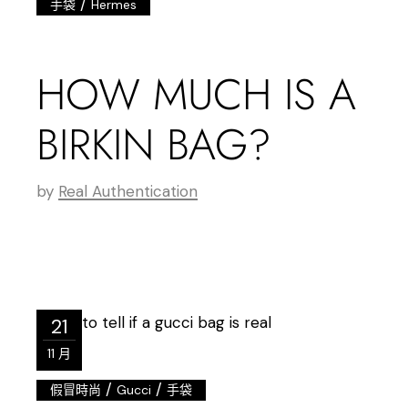
/
手袋
Hermes
HOW MUCH IS A
BIRKIN BAG?
by
Real Authentication
21
11 月
/
/
假冒時尚
Gucci
手袋