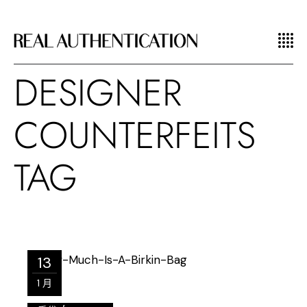
DESIGNER
COUNTERFEITS
TAG
13
1 月