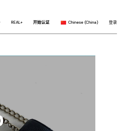
English
Portuguese
务
REAL+
开始认证
Chinese (China)
登录
Chinese (Taiwan)
French
English
German
Portuguese
Hindi
Chinese (Taiwan)
Japanese
French
Korean
German
Russian
Hindi
Spanish
Japanese
Korean
Russian
Spanish