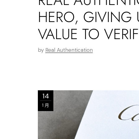
HERO, GIVING 
VALUE TO VERIF
by
Real Authentication
14
1 月