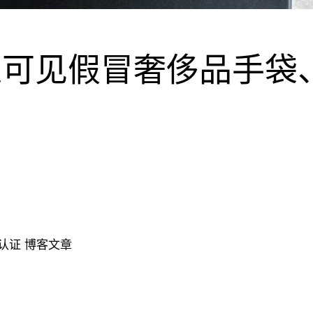
见假冒奢侈品手袋、GW