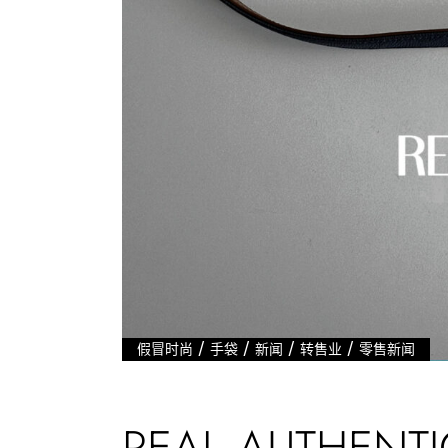
/
/
/
/
假冒时尚
手袋
新闻
转售业
零售新闻
REAL AUTHENTI