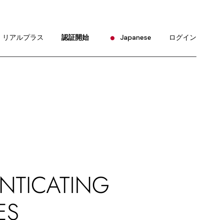
English
Portuguese
リアルプラス
認証開始
Japanese
ログイン
Chinese (China)
Chinese (Taiwan)
English
French
Portuguese
German
Chinese (China)
Hindi
Chinese (Taiwan)
Korean
French
Russian
German
Spanish
Hindi
NTICATING
Korean
ES
Russian
Spanish