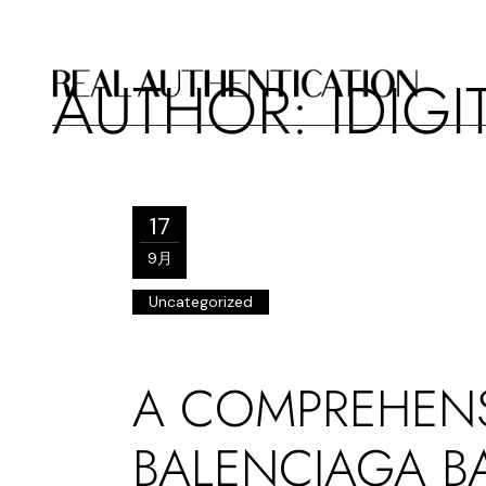
AUTHOR: IDIG
17
9月
Uncategorized
A COMPREHENS
BALENCIAGA B