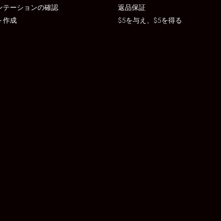
ンテーションの確認
返品保証
ト作成
$5を与え、$5を得る