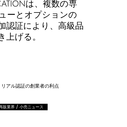
TICATIONは、複数の専
ューとオプションの
加認証により、高級品
き上げる。
/
再販業界
小売ニュース