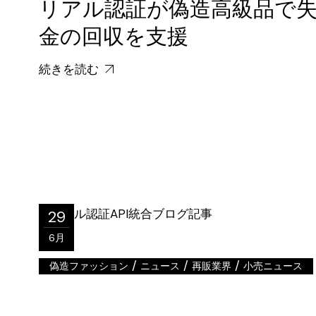
リアル認証が偽造高級品で
金の回収を支援
続きを読む
29
6月
/
/
/
偽造ファッション
ニュース
再販業界
小売ニュース