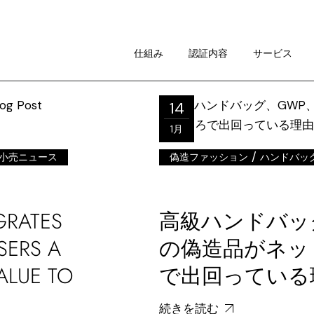
仕組み
イメージ・ガイドライン
仕組み
認証内容
サービス
RAについて
14
仕組み
1月
イメージ・ガイドライン
RAについて
/
小売ニュース
偽造ファッション
ハンドバッ
GRATES
高級ハンドバッグ
SERS A
の偽造品がネッ
ALUE TO
で出回っている
続きを読む