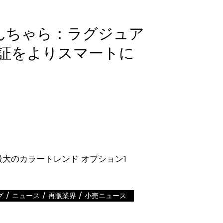
んちゃら：ラグジュア
証をよりスマートに
/
/
/
グ
ニュース
再販業界
小売ニュース