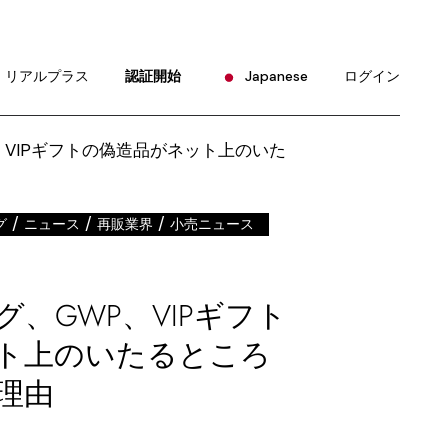
English
Portuguese
リアルプラス
認証開始
Japanese
ログイン
Chinese (China)
Chinese (Taiwan)
English
French
Portuguese
German
Chinese (China)
/
/
/
グ
ニュース
再販業界
小売ニュース
Hindi
Chinese (Taiwan)
Korean
French
Russian
、GWP、VIPギフト
German
Spanish
ト上のいたるところ
Hindi
Korean
理由
Russian
Spanish