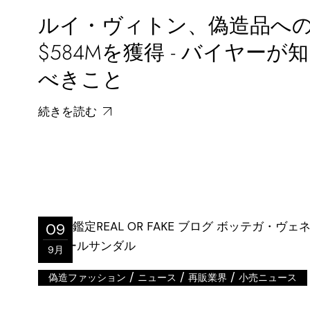
ルイ・ヴィトン、偽造品へ
$584Mを獲得 - バイヤーが
べきこと
続きを読む
09
9月
/
/
/
偽造ファッション
ニュース
再販業界
小売ニュース