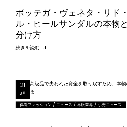
ボッテガ・ヴェネタ・リド
ル・ヒールサンダルの本物
分け方
続きを読む
21
8月
/
/
/
偽造ファッション
ニュース
再販業界
小売ニュース