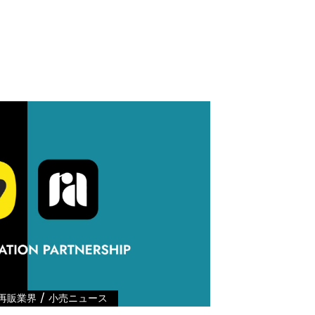
/
再販業界
小売ニュース