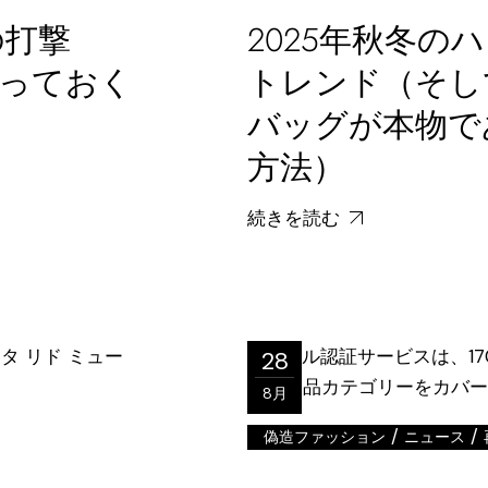
の打撃
2025年秋冬の
知っておく
トレンド（そし
バッグが本物で
方法）
続きを読む
28
8月
/
/
偽造ファッション
ニュース