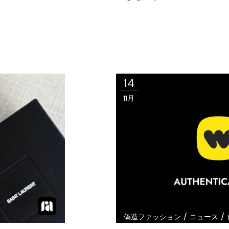
14
11月
/
/
偽造ファッション
ニュース