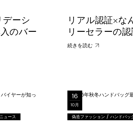
、ホリデーシ
リアル認証×な
購入のバー
リーセラーの認
続きを読む
16
10月
/
ニュース
偽造ファッション
ハンドバッ