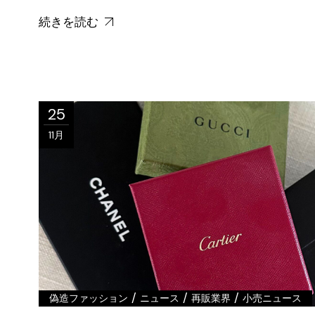
続きを読む
25
11月
/
/
/
偽造ファッション
ニュース
再販業界
小売ニュース