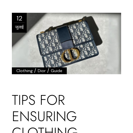
12
जुलाई
/
/
Clothing
Dior
Guide
TIPS FOR
ENSURING
CLOTHING