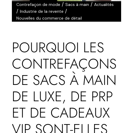
/
/
Contrefaçon de mode
Sacs à main
Actualités
/
/
Industrie de la revente
Nouvelles du commerce de détail
POURQUOI LES
CONTREFAÇONS
DE SACS À MAIN
DE LUXE, DE PRP
ET DE CADEAUX
VIP SONT-ELLES