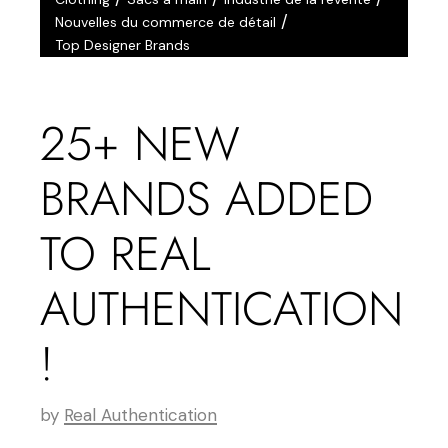
Avr
/
Nouvelles du commerce de détail
Top Designer Brands
25+ NEW
BRANDS ADDED
TO REAL
AUTHENTICATION
!
by
Real Authentication