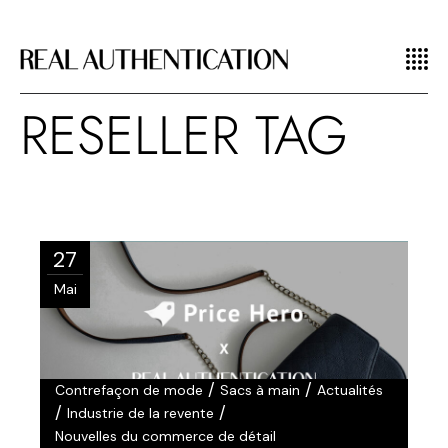
RESELLER TAG
27
Mai
/
/
Contrefaçon de mode
Sacs à main
Actualités
/
/
Industrie de la revente
Nouvelles du commerce de détail