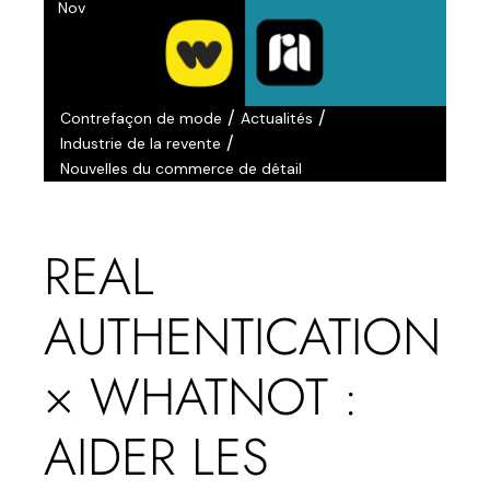
Nov
/
/
Contrefaçon de mode
Actualités
/
Industrie de la revente
Nouvelles du commerce de détail
REAL
AUTHENTICATION
× WHATNOT :
AIDER LES