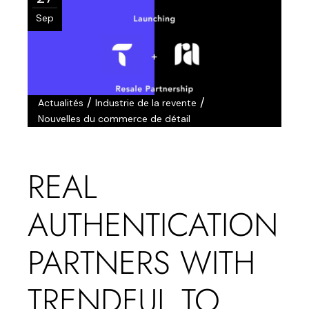
Sep
/
/
Actualités
Industrie de la revente
Nouvelles du commerce de détail
REAL
AUTHENTICATION
PARTNERS WITH
TRENDFUL TO