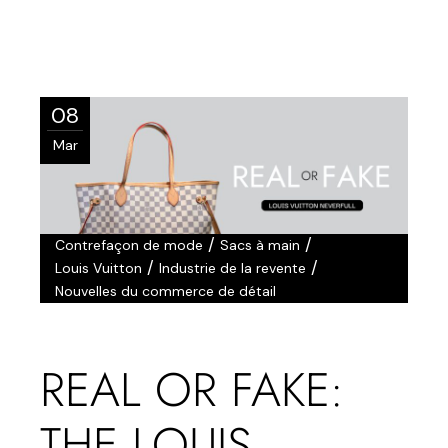
08
Mar
/
/
Contrefaçon de mode
Sacs à main
/
/
Louis Vuitton
Industrie de la revente
Nouvelles du commerce de détail
REAL OR FAKE:
THE LOUIS