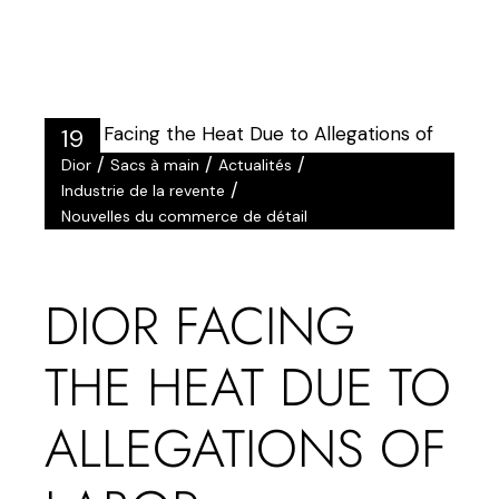
19
/
/
/
Dior
Sacs à main
Actualités
Juil
/
Industrie de la revente
Nouvelles du commerce de détail
DIOR FACING
THE HEAT DUE TO
ALLEGATIONS OF