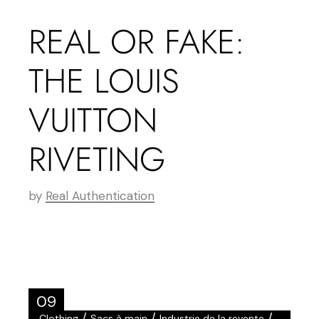
REAL OR FAKE:
THE LOUIS
VUITTON
RIVETING
by
Real Authentication
09
/
/
/
Clothing
Sacs à main
Industrie de la revente