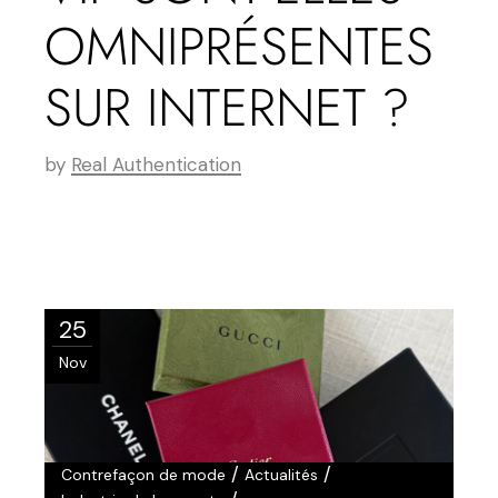
OMNIPRÉSENTES
SUR INTERNET ?
by
Real Authentication
25
Nov
/
/
Contrefaçon de mode
Actualités