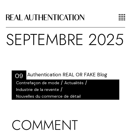
SEPTEMBRE 2025
09
/
/
Contrefaçon de mode
Actualités
Sep
/
Industrie de la revente
Nouvelles du commerce de détail
COMMENT