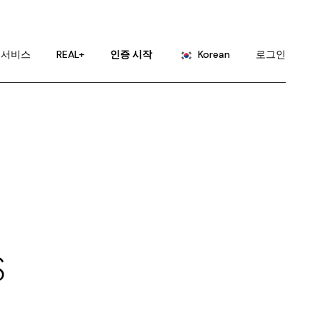
English
Portuguese
서비스
REAL+
인증 시작
Korean
로그인
Chinese (China)
Chinese (Taiwan)
English
French
Portuguese
German
Chinese (China)
Hindi
Chinese (Taiwan)
Japanese
French
Russian
German
Spanish
Hindi
S
Japanese
Russian
Spanish