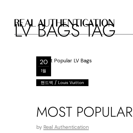
LV BAGS TAG
20
1월
/
핸드백
Louis Vuitton
MOST POPULAR
by
Real Authentication