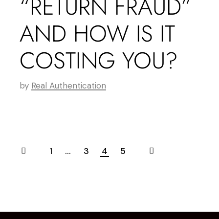
“RETURN FRAUD”
AND HOW IS IT
COSTING YOU?
by
Real Authentication
1
…
3
4
5