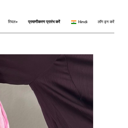
English
Portuguese
रियल+
प्रमाणीकरण प्रारंभ करें
Hindi
लॉग इन करें
Chinese (China)
Chinese (Taiwan)
English
French
Portuguese
German
Chinese (China)
Japanese
Chinese (Taiwan)
Korean
French
Russian
German
Spanish
Japanese
Korean
Russian
Spanish