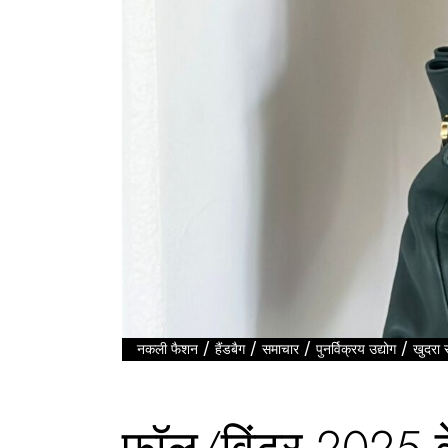
/
/
/
/
नकली फैशन
हैंडबैग
समाचार
पुनर्विक्रय उद्योग
खुदरा 
फॉल/विंटर 2025 के 