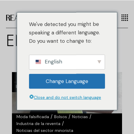
We've detected you might be
ENERO 2026
speaking a different language.
Do you want to change to:
English
14
Change Language
Ene
Close and do not switch language
/
/
/
Moda falsificada
Bolsos
Noticias
/
Industria de la reventa
Noticias del sector minorista